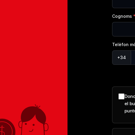
Cognoms
Telèfon mò
+34
Dono
el b
punt