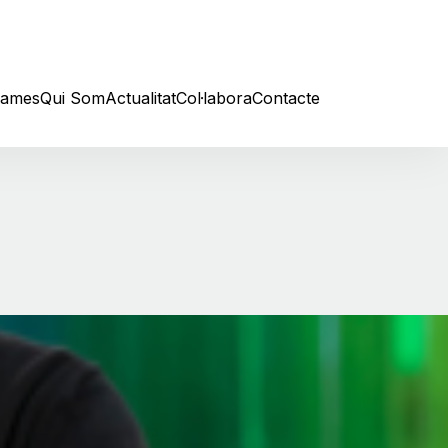
rames
Qui Som
Actualitat
Col·labora
Contacte