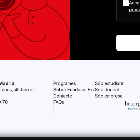
Accep
priv
 Madrid
Programes
Sóc estudiant
túries, 45 baixos
Sobre Fundació Èxit
Sóc docent
d
Contacte
Sóc empresa
9 70
FAQs