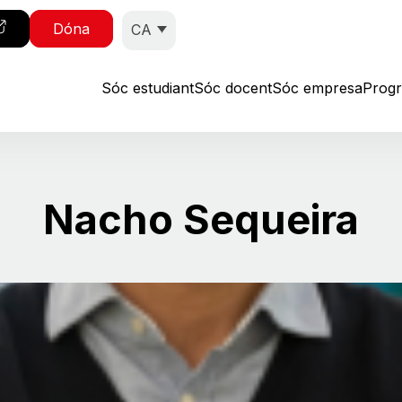
Dóna
CA
Sóc estudiant
Sóc docent
Sóc empresa
Prog
Nacho Sequeira