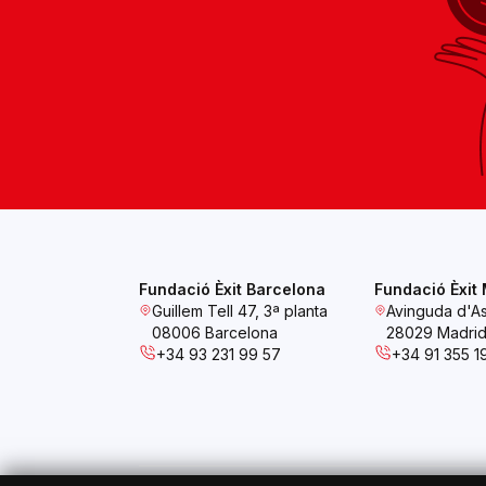
Fundació Èxit Barcelona
Fundació Èxit
Guillem Tell 47, 3ª planta
Avinguda d'As
08006 Barcelona
28029 Madri
+34 93 231 99 57
+34 91 355 1