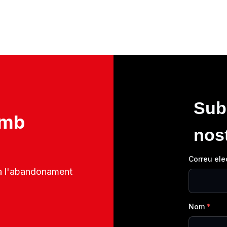
Subs
amb
nos
Correu ele
 a l'abandonament
Nom