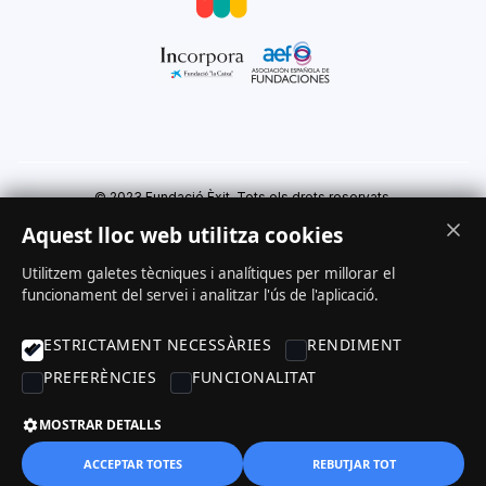
© 2023 Fundació Èxit. Tots els drets reservats.
Aquest lloc web utilitza cookies
Utilitzem galetes tècniques i analítiques per millorar el
funcionament del servei i analitzar l'ús de l'aplicació.
Avís legal
Política de cookies
Política de privacitat
ESTRICTAMENT NECESSÀRIES
RENDIMENT
PREFERÈNCIES
FUNCIONALITAT
MOSTRAR DETALLS
ACCEPTAR TOTES
REBUTJAR TOT