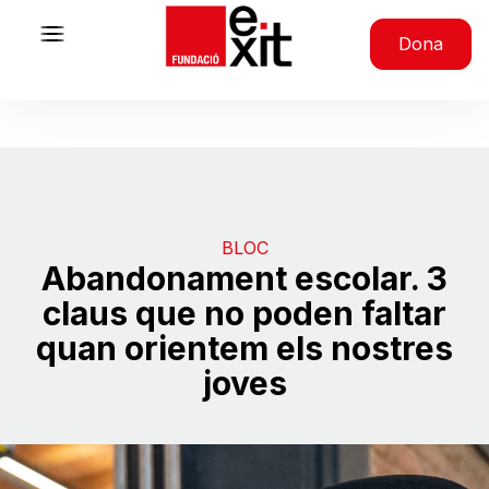
Skip to content
Dona
BLOC
Abandonament escolar. 3
claus que no poden faltar
quan orientem els nostres
joves