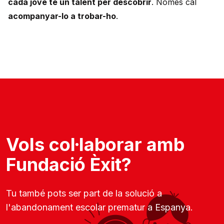
cada jove té un talent per descobrir
. Només cal
acompanyar-lo a trobar-ho
.
Vols col·laborar amb
Fundació Èxit?
Tu també pots ser part de la solució a
l'abandonament escolar prematur a Espanya.