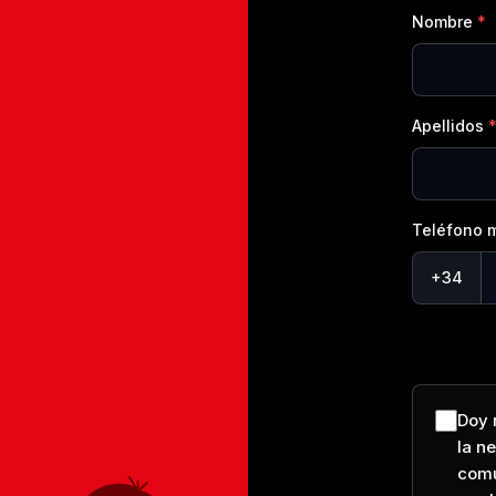
Nombre
Apellidos
Teléfono m
+34
Doy 
la n
comu