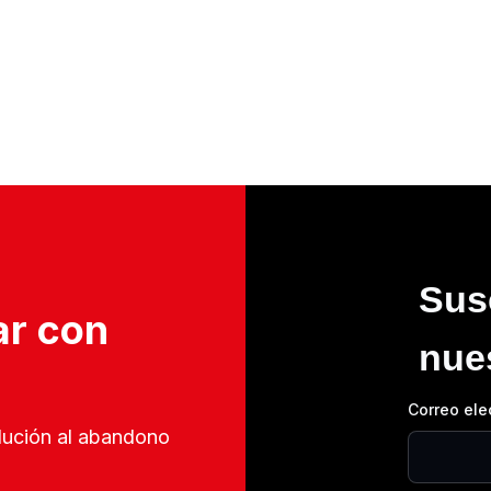
Sus
ar con
nue
Correo ele
olución al abandono