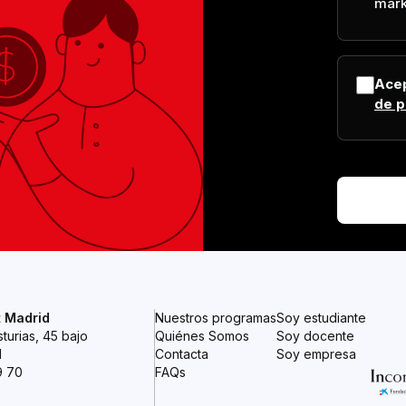
mark
Ace
de p
t Madrid
Nuestros programas
Soy estudiante
turias, 45 bajo
Quiénes Somos
Soy docente
d
Contacta
Soy empresa
9 70
FAQs