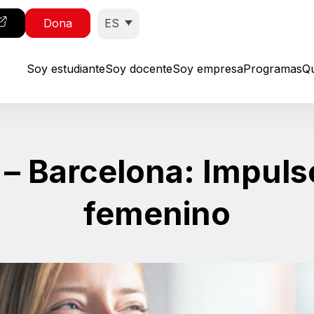
ES
Dona
Soy estudiante
Soy docente
Soy empresa
Programas
Q
 – Barcelona: Impuls
femenino