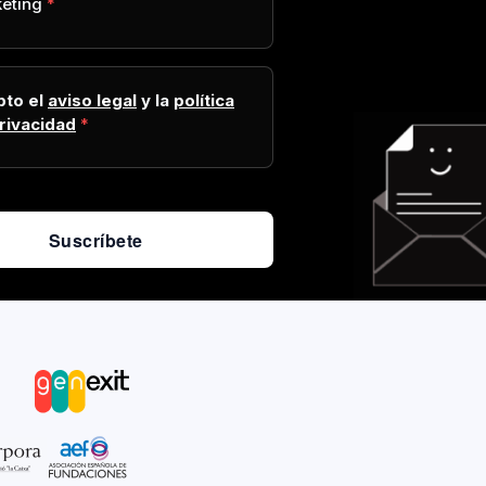
eting
pto el
aviso legal
y la
política
rivacidad
Suscríbete