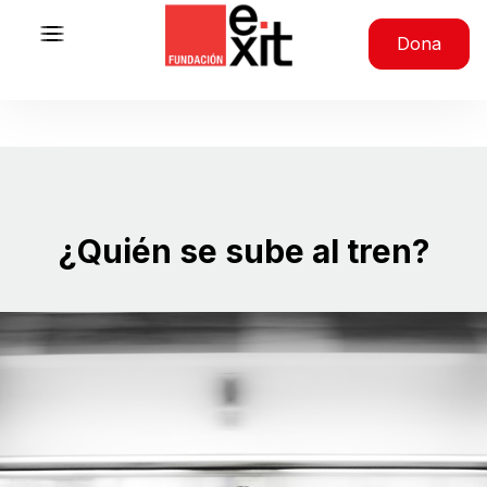
Saltar al contenido
Dona
¿Quién se sube al tren?