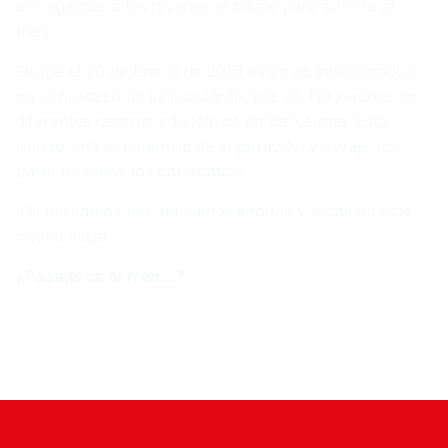
entregamos a los jóvenes el billete para subirse al
tren.
Desde el 20 de Enero de 2016 estamos involucrados
en el proceso de selección de más de 110 jóvenes de
diferentes centros educativos de Barcelona. Está
siendo una experiencia de superación y coraje por
parte de todos los candidatos.
¡Os deseamos mucha suerte a todos y todas en este
nuevo viaje!
¿Pasajeros al tren…?