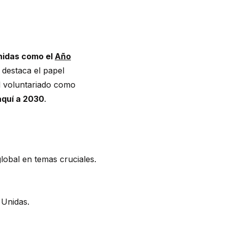
Unidas como
el
Año
 destaca el papel
l voluntariado como
aquí a
2030
.
lobal
en
temas
cruciales
.
Unidas.