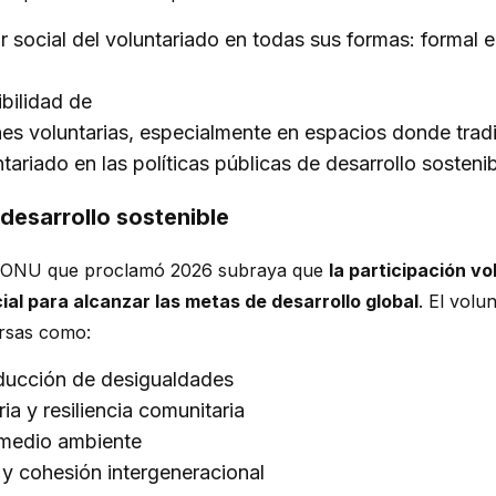
r social del voluntariado
en todas sus formas: formal e 
ibilidad de
nes voluntarias,
especialmente en espacios donde trad
ntariado en las políticas públicas de desarrollo sosteni
desarrollo sostenible
la ONU que proclamó 2026 subraya que
la participación vo
al para alcanzar las metas de desarrollo global
. El volu
ersas como:
ducción de desigualdades
ia y resiliencia comunitaria
 medio ambiente
l y cohesión intergeneracional