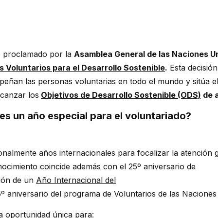
o proclamado por la
Asamblea General de las Naciones 
os Voluntarios para el Desarrollo Sostenible
.
Esta decisión
peñan las personas voluntarias en todo el mundo y sitúa e
lcanzar los
Objetivos de Desarrollo Sostenible (ODS)
de 
es un año especial para el voluntariado?
onalmente
años
internacionales
para
focalizar
la
atención
g
nocimiento
coincide
además
con
el
25º
aniversario
de
ión
de un
Año Internacional del
5º
aniversario
del
programa
de
Voluntarios
de las
Naciones
a oportunidad única para: