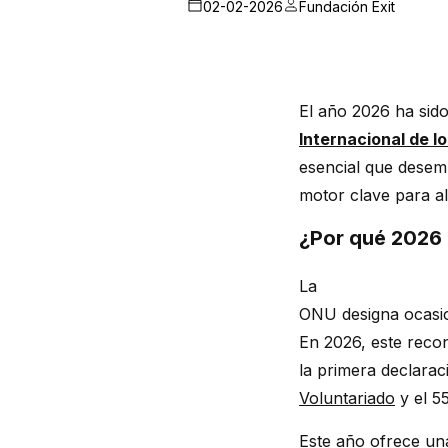
02-02-2026
Fundación Exit
El año 2026 ha sid
Internacional de l
esencial que desem
motor clave para a
¿Por qué 2026 
La
ONU
designa
ocasi
En 2026,
este
reco
la
primera
declarac
Voluntariado
y
el
5
Este año ofrece un