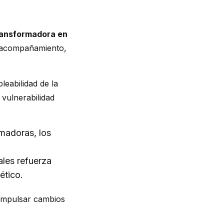
ransformadora en
l acompañamiento,
eabilidad de la
 vulnerabilidad
rmadoras, los
iales
refuerza
ético.
 impulsar cambios