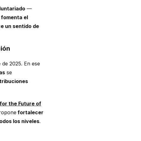
luntariado
—
 fomenta el
ce un sentido de
ción
 de 2025. En ese
as
se
tribuciones
 for the Future of
propone
fortalecer
odos los niveles
.