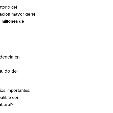
torio del
lación mayor de 14
 millones de
idencia en
guido del
íos importantes:
atible con
laboral?