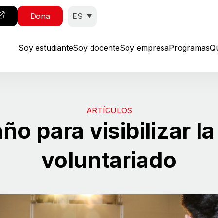
ES
Dona
Soy estudiante
Soy docente
Soy empresa
Programas
Q
ARTÍCULOS
ño para visibilizar la
voluntariado