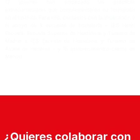
17 jóvenes han empezado las prácticas
extracurriculares que complementaran su formación
en el instituto Para ello, contamos con la implicación y
el apoyo de 3 escuelas de hostelería – IES Hotel
Escuela, Escuela Superior de Hostelería y Turismo de
Madrid e IES Escuela de Hostelería y Turismo de
Alcalá de Henares – y 15 establecimientos cliente de
Mahou.
¿Quieres colaborar con