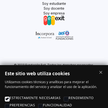
Soy estudiante
Soy docente
Soy empresa
© 2023 Fundación Exit. Todos los derechos reservados.
Este sitio web utiliza cookies
Utilizamos cookies técnicas y analíticas para mejorar el
funcionamiento del servicio y analizar el uso de la aplicación.
Aviso legal
Política de cookies
Política de privacidad
ESTRICTAMENTE NECESARIAS
RENDIMIENTO
PREFERENCIAS
FUNCIONALIDAD