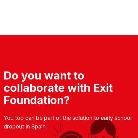
Do you want to
collaborate with Exit
Foundation?
You too can be part of the solution to early school
dropout in Spain.